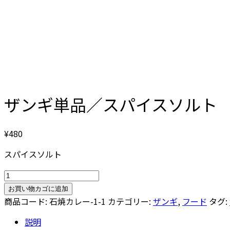
ザンギ単品／スパイスソルト
¥
480
スパイスソルト
ザ
ン
お買い物カゴに追加
ギ
商品コード:
石焼カレー-1-1
カテゴリー:
ザンギ
,
フード
タグ:
単
説明
品