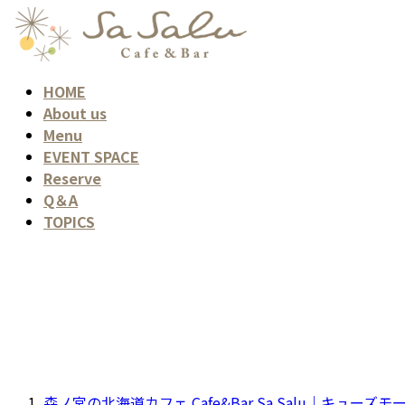
コ
ナ
ン
ビ
テ
ゲ
ン
ー
HOME
ツ
シ
About us
へ
ョ
Menu
ス
ン
EVENT SPACE
キ
に
Reserve
ッ
移
Q＆A
プ
動
TOPICS
森ノ宮の北海道カフェ Cafe&Bar Sa Salu｜キュー