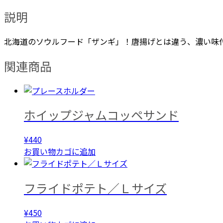
／
説明
ス
パ
北海道のソウルフード「ザンギ」！唐揚げとは違う、濃い味
イ
ス
関連商品
ソ
ル
ト
個
ホイップジャムコッペサンド
¥
440
お買い物カゴに追加
フライドポテト／Ｌサイズ
¥
450