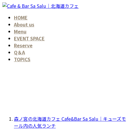
コ
ナ
ン
ビ
HOME
テ
ゲ
About us
ン
ー
Menu
ツ
シ
EVENT SPACE
へ
ョ
Reserve
ス
ン
Q＆A
キ
に
TOPICS
ッ
移
プ
動
森ノ宮の北海道カフェ Cafe&Bar Sa Salu｜キューズモ
ール内の人気ランチ